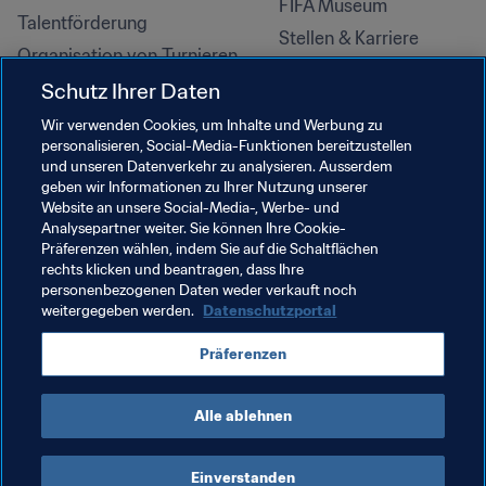
FIFA Museum
Talentförderung
Stellen & Karriere
Organisation von Turnieren
Nachhaltigkeit
Schutz Ihrer Daten
Menschenrechte und 
Wir verwenden Cookies, um Inhalte und Werbung zu
Antidiskriminierung
personalisieren, Social-Media-Funktionen bereitzustellen
und unseren Datenverkehr zu analysieren. Ausserdem
Gesundheit und Medizin
geben wir Informationen zu Ihrer Nutzung unserer
Bildungsinitiativen
Website an unsere Social-Media-, Werbe- und
Analysepartner weiter. Sie können Ihre Cookie-
Präferenzen wählen, indem Sie auf die Schaltflächen
rechts klicken und beantragen, dass Ihre
personenbezogenen Daten weder verkauft noch
weitergegeben werden.
Datenschutzportal
Präferenzen
Alle ablehnen
NUTZUNGSBEDINGUNGEN
FIFA-DATENSCHUTZPORTAL
DOWNLOADS
COOKIE-EINSTELLUNGEN
Urheberrechte © 1994–2025 FIFA. Alle Rechte vorbehalten.
Einverstanden