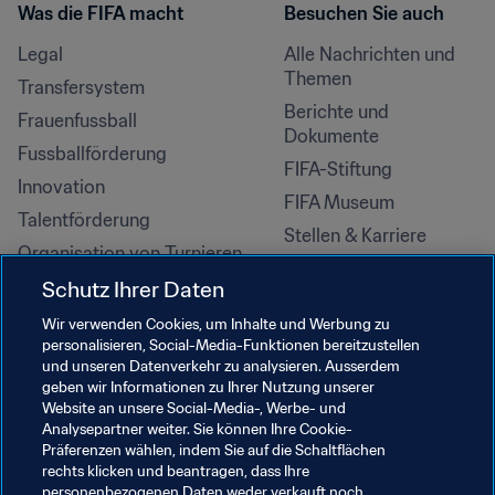
Was die FIFA macht
Besuchen Sie auch
Legal
Alle Nachrichten und 
Themen
Transfersystem
Berichte und 
Frauenfussball
Dokumente
Fussballförderung
FIFA-Stiftung
Innovation
FIFA Museum
Talentförderung
Stellen & Karriere
Organisation von Turnieren
Nachhaltigkeit
Schutz Ihrer Daten
Menschenrechte und 
Wir verwenden Cookies, um Inhalte und Werbung zu
Antidiskriminierung
personalisieren, Social-Media-Funktionen bereitzustellen
und unseren Datenverkehr zu analysieren. Ausserdem
Gesundheit und Medizin
geben wir Informationen zu Ihrer Nutzung unserer
Bildungsinitiativen
Website an unsere Social-Media-, Werbe- und
Analysepartner weiter. Sie können Ihre Cookie-
Präferenzen wählen, indem Sie auf die Schaltflächen
rechts klicken und beantragen, dass Ihre
personenbezogenen Daten weder verkauft noch