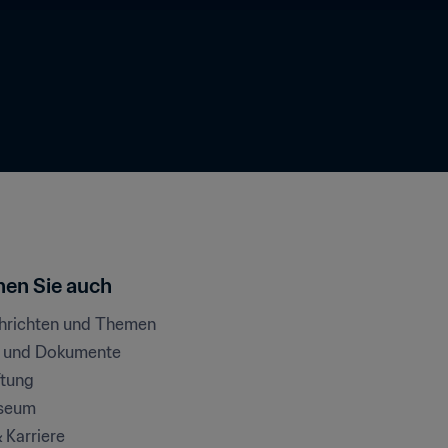
en Sie auch
chrichten und Themen
e und Dokumente
ftung
seum
& Karriere