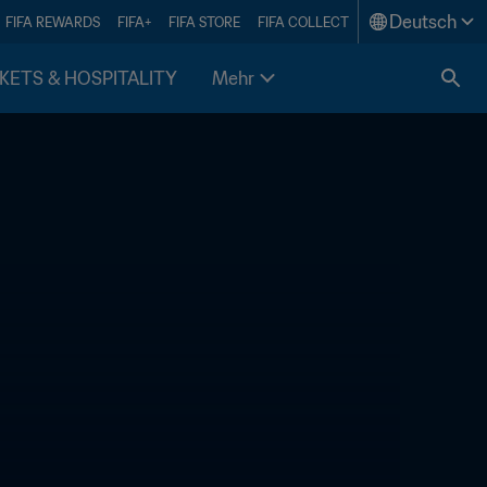
Deutsch
FIFA REWARDS
FIFA+
FIFA STORE
FIFA COLLECT
KETS & HOSPITALITY
Mehr