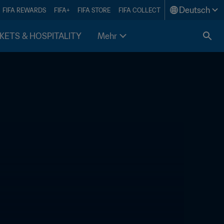
Deutsch
FIFA REWARDS
FIFA+
FIFA STORE
FIFA COLLECT
KETS & HOSPITALITY
Mehr