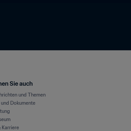
en Sie auch
chrichten und Themen
e und Dokumente
ftung
seum
& Karriere