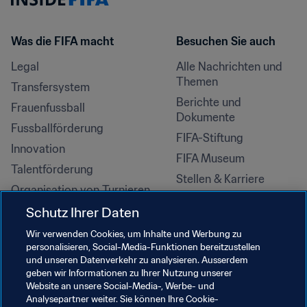
Was die FIFA macht
Besuchen Sie auch
Legal
Alle Nachrichten und 
Themen
Transfersystem
Berichte und 
Frauenfussball
Dokumente
Fussballförderung
FIFA-Stiftung
Innovation
FIFA Museum
Talentförderung
Stellen & Karriere
Organisation von Turnieren
Nachhaltigkeit
Schutz Ihrer Daten
Menschenrechte und 
Wir verwenden Cookies, um Inhalte und Werbung zu
Antidiskriminierung
personalisieren, Social-Media-Funktionen bereitzustellen
und unseren Datenverkehr zu analysieren. Ausserdem
Gesundheit und Medizin
geben wir Informationen zu Ihrer Nutzung unserer
Bildungsinitiativen
Website an unsere Social-Media-, Werbe- und
Analysepartner weiter. Sie können Ihre Cookie-