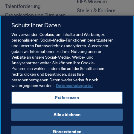
FIFA Museum
Talentförderung
Stellen & Karriere
Organisation von Turnieren
Nachhaltigkeit
Schutz Ihrer Daten
Menschenrechte und 
Wir verwenden Cookies, um Inhalte und Werbung zu
Antidiskriminierung
personalisieren, Social-Media-Funktionen bereitzustellen
und unseren Datenverkehr zu analysieren. Ausserdem
Gesundheit und Medizin
geben wir Informationen zu Ihrer Nutzung unserer
Bildungsinitiativen
Website an unsere Social-Media-, Werbe- und
Analysepartner weiter. Sie können Ihre Cookie-
Präferenzen wählen, indem Sie auf die Schaltflächen
rechts klicken und beantragen, dass Ihre
personenbezogenen Daten weder verkauft noch
weitergegeben werden.
Datenschutzportal
Präferenzen
Alle ablehnen
NUTZUNGSBEDINGUNGEN
FIFA-DATENSCHUTZPORTAL
DOWNLOADS
COOKIE-EINSTELLUNGEN
Urheberrechte © 1994–2025 FIFA. Alle Rechte vorbehalten.
Einverstanden