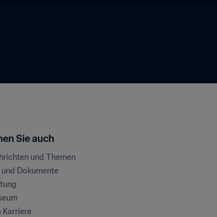
en Sie auch
chrichten und Themen
e und Dokumente
ftung
seum
& Karriere