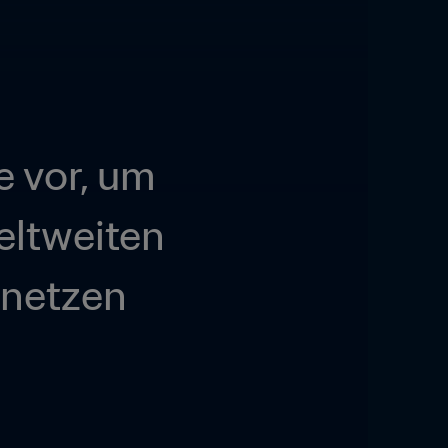
e vor, um 
ltweiten 
rnetzen