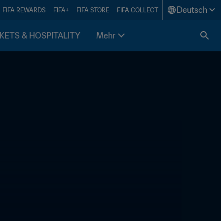
Deutsch
FIFA REWARDS
FIFA+
FIFA STORE
FIFA COLLECT
KETS & HOSPITALITY
Mehr