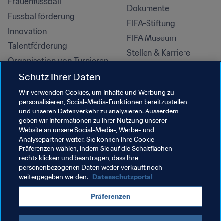
Frauenfussball
Dokumente
Fussballförderung
FIFA-Stiftung
Innovation
FIFA Museum
Talentförderung
Stellen & Karriere
Organisation von Turnieren
Nachhaltigkeit
Schutz Ihrer Daten
Menschenrechte und 
Wir verwenden Cookies, um Inhalte und Werbung zu
Antidiskriminierung
personalisieren, Social-Media-Funktionen bereitzustellen
und unseren Datenverkehr zu analysieren. Ausserdem
Gesundheit und Medizin
geben wir Informationen zu Ihrer Nutzung unserer
Bildungsinitiativen
Website an unsere Social-Media-, Werbe- und
Analysepartner weiter. Sie können Ihre Cookie-
Präferenzen wählen, indem Sie auf die Schaltflächen
rechts klicken und beantragen, dass Ihre
personenbezogenen Daten weder verkauft noch
weitergegeben werden.
Datenschutzportal
Präferenzen