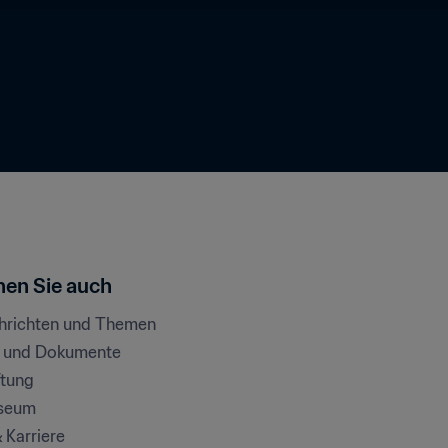
en Sie auch
chrichten und Themen
e und Dokumente
ftung
seum
& Karriere