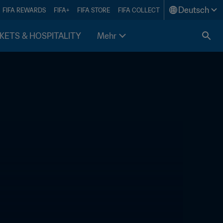
Deutsch
FIFA REWARDS
FIFA+
FIFA STORE
FIFA COLLECT
KETS & HOSPITALITY
Mehr