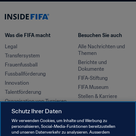
Was die FIFA macht
Besuchen Sie auch
Legal
Alle Nachrichten und 
Themen
Transfersystem
Berichte und 
Frauenfussball
Dokumente
Fussballförderung
FIFA-Stiftung
Innovation
FIFA Museum
Talentförderung
Stellen & Karriere
Organisation von Turnieren
Nachhaltigkeit
Schutz Ihrer Daten
Menschenrechte und 
Wir verwenden Cookies, um Inhalte und Werbung zu
Antidiskriminierung
personalisieren, Social-Media-Funktionen bereitzustellen
und unseren Datenverkehr zu analysieren. Ausserdem
Gesundheit und Medizin