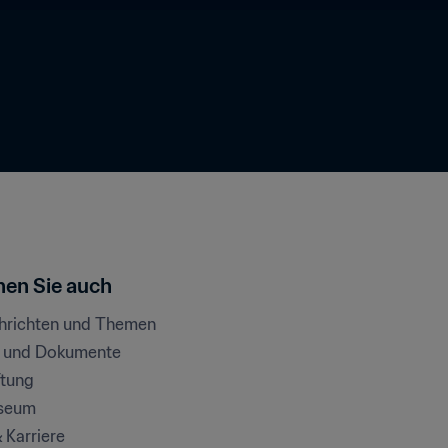
en Sie auch
chrichten und Themen
e und Dokumente
ftung
seum
& Karriere