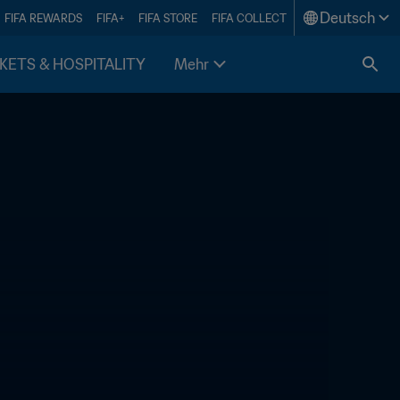
Deutsch
FIFA REWARDS
FIFA+
FIFA STORE
FIFA COLLECT
KETS & HOSPITALITY
Mehr