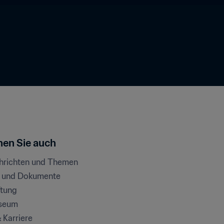
en Sie auch
chrichten und Themen
e und Dokumente
ftung
seum
& Karriere