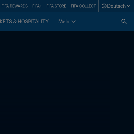
Deutsch
FIFA REWARDS
FIFA+
FIFA STORE
FIFA COLLECT
KETS & HOSPITALITY
Mehr