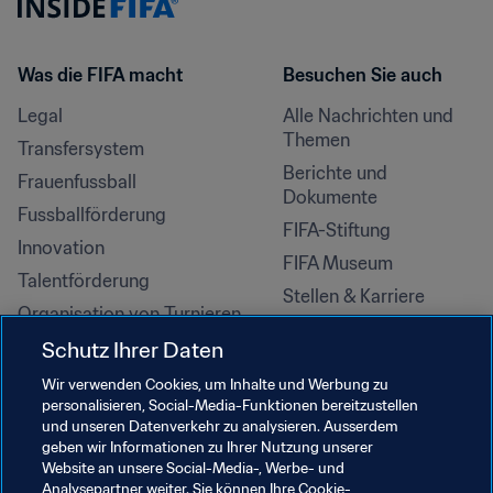
Was die FIFA macht
Besuchen Sie auch
Legal
Alle Nachrichten und 
Themen
Transfersystem
Berichte und 
Frauenfussball
Dokumente
Fussballförderung
FIFA-Stiftung
Innovation
FIFA Museum
Talentförderung
Stellen & Karriere
Organisation von Turnieren
Nachhaltigkeit
Schutz Ihrer Daten
Menschenrechte und 
Wir verwenden Cookies, um Inhalte und Werbung zu
Antidiskriminierung
personalisieren, Social-Media-Funktionen bereitzustellen
und unseren Datenverkehr zu analysieren. Ausserdem
Gesundheit und Medizin
geben wir Informationen zu Ihrer Nutzung unserer
Bildungsinitiativen
Website an unsere Social-Media-, Werbe- und
Analysepartner weiter. Sie können Ihre Cookie-