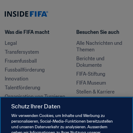
Was die FIFA macht
Besuchen Sie auch
Legal
Alle Nachrichten und 
Themen
Transfersystem
Berichte und 
Frauenfussball
Dokumente
Fussballförderung
FIFA-Stiftung
Innovation
FIFA Museum
Talentförderung
Stellen & Karriere
Organisation von Turnieren
Nachhaltigkeit
Schutz Ihrer Daten
Menschenrechte und 
Wir verwenden Cookies, um Inhalte und Werbung zu
Antidiskriminierung
personalisieren, Social-Media-Funktionen bereitzustellen
und unseren Datenverkehr zu analysieren. Ausserdem
Gesundheit und Medizin
geben wir Informationen zu Ihrer Nutzung unserer