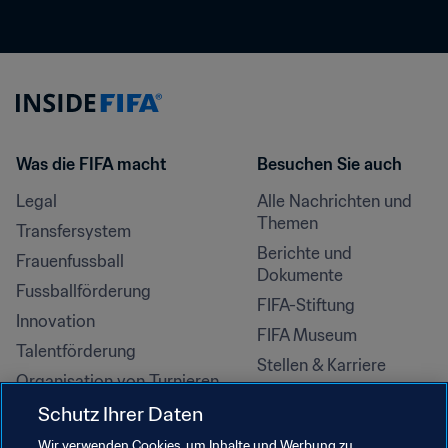
Was die FIFA macht
Besuchen Sie auch
Legal
Alle Nachrichten und 
Themen
Transfersystem
Berichte und 
Frauenfussball
Dokumente
Fussballförderung
FIFA-Stiftung
Innovation
FIFA Museum
Talentförderung
Stellen & Karriere
Organisation von Turnieren
Nachhaltigkeit
Schutz Ihrer Daten
Menschenrechte und 
Wir verwenden Cookies, um Inhalte und Werbung zu