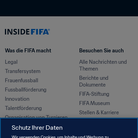
Was die FIFA macht
Besuchen Sie auch
Legal
Alle Nachrichten und 
Themen
Transfersystem
Berichte und 
Frauenfussball
Dokumente
Fussballförderung
FIFA-Stiftung
Innovation
FIFA Museum
Talentförderung
Stellen & Karriere
Organisation von Turnieren
Nachhaltigkeit
Schutz Ihrer Daten
Menschenrechte und 
Wir verwenden Cookies, um Inhalte und Werbung zu