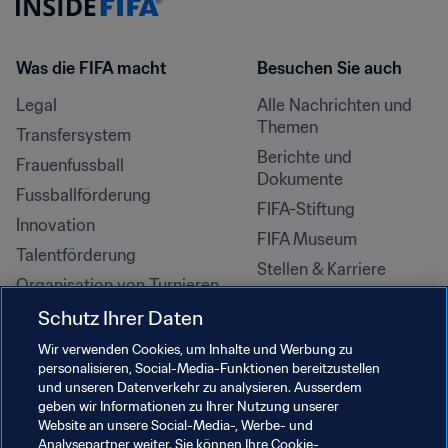
Was die FIFA macht
Besuchen Sie auch
Legal
Alle Nachrichten und 
Themen
Transfersystem
Berichte und 
Frauenfussball
Dokumente
Fussballförderung
FIFA-Stiftung
Innovation
FIFA Museum
Talentförderung
Stellen & Karriere
Organisation von Turnieren
Nachhaltigkeit
Schutz Ihrer Daten
Menschenrechte und 
Wir verwenden Cookies, um Inhalte und Werbung zu
Antidiskriminierung
personalisieren, Social-Media-Funktionen bereitzustellen
und unseren Datenverkehr zu analysieren. Ausserdem
Gesundheit und Medizin
geben wir Informationen zu Ihrer Nutzung unserer
Bildungsinitiativen
Website an unsere Social-Media-, Werbe- und
Analysepartner weiter. Sie können Ihre Cookie-