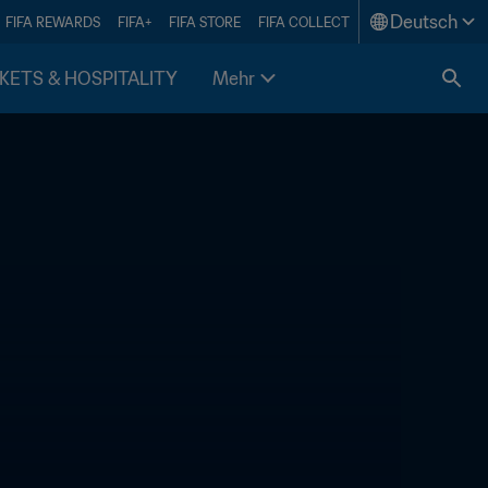
Deutsch
FIFA REWARDS
FIFA+
FIFA STORE
FIFA COLLECT
KETS & HOSPITALITY
Mehr