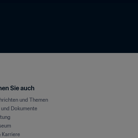
en Sie auch
chrichten und Themen
e und Dokumente
ftung
seum
& Karriere