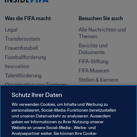
Was die FIFA macht
Besuchen Sie auch
Legal
Alle Nachrichten und 
Themen
Transfersystem
Berichte und 
Frauenfussball
Dokumente
Fussballförderung
FIFA-Stiftung
Innovation
FIFA Museum
Talentförderung
Stellen & Karriere
Organisation von Turnieren
Nachhaltigkeit
Schutz Ihrer Daten
Menschenrechte und 
Wir verwenden Cookies, um Inhalte und Werbung zu
Antidiskriminierung
personalisieren, Social-Media-Funktionen bereitzustellen
und unseren Datenverkehr zu analysieren. Ausserdem
Gesundheit und Medizin
geben wir Informationen zu Ihrer Nutzung unserer
Bildungsinitiativen
Website an unsere Social-Media-, Werbe- und
Analysepartner weiter. Sie können Ihre Cookie-