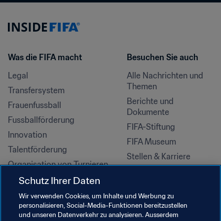
Was die FIFA macht
Besuchen Sie auch
Legal
Alle Nachrichten und 
Themen
Transfersystem
Berichte und 
Frauenfussball
Dokumente
Fussballförderung
FIFA-Stiftung
Innovation
FIFA Museum
Talentförderung
Stellen & Karriere
Organisation von Turnieren
Nachhaltigkeit
Schutz Ihrer Daten
Menschenrechte und 
Wir verwenden Cookies, um Inhalte und Werbung zu
Antidiskriminierung
personalisieren, Social-Media-Funktionen bereitzustellen
und unseren Datenverkehr zu analysieren. Ausserdem
Gesundheit und Medizin