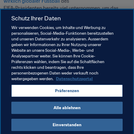
wirklich globaler Fussball
 des

FIFA-Präsidenten bereits viel unternommen, um das 
Transfersystem fairer und transparenter zu gestalten. So 
Schutz Ihrer Daten
hat der FIFA-Rat schon 
drei Reformpakete
Wir verwenden Cookies, um Inhalte und Werbung zu
verabschiedet. Das neue FIFA-
personalisieren, Social-Media-Funktionen bereitzustellen
Fussballvermittlerreglement tritt voraussichtlich 2022 in 
und unseren Datenverkehr zu analysieren. Ausserdem
Kraft.
geben wir Informationen zu Ihrer Nutzung unserer
Website an unsere Social-Media-, Werbe- und
Ein Überblick über die wichtigsten Erfolge bei der 
Analysepartner weiter. Sie können Ihre Cookie-
Präferenzen wählen, indem Sie auf die Schaltflächen
Reform des Transfersystems ist 
hier
 zu finden.
rechts klicken und beantragen, dass Ihre
personenbezogenen Daten weder verkauft noch
weitergegeben werden.
Datenschutzportal
Verwandte Themen
Präferenzen
Transfersystem
Recht
Organisation
Alle ablehnen
Einverstanden