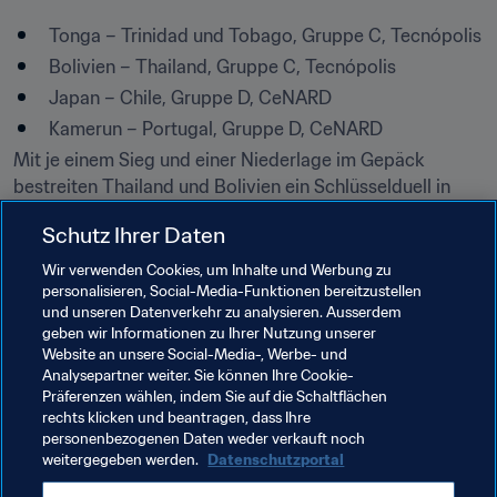
Tonga – Trinidad und Tobago, Gruppe C, Tecnópolis
Bolivien – Thailand, Gruppe C, Tecnópolis
Japan – Chile, Gruppe D, CeNARD
Kamerun – Portugal, Gruppe D, CeNARD
Mit je einem Sieg und einer Niederlage im Gepäck 
bestreiten Thailand und Bolivien ein Schlüsselduell in 
Gruppe C.
Schutz Ihrer Daten
In Gruppe D wird Portugal gegen Kamerun versuchen, 
Wir verwenden Cookies, um Inhalte und Werbung zu
den nächsten Schritt in Richtung Halbfinale zu tun. Die 
personalisieren, Social-Media-Funktionen bereitzustellen
Kamerunerinnen sind zwar ausgesprochen talentiert, 
und unseren Datenverkehr zu analysieren. Ausserdem
geben wir Informationen zu Ihrer Nutzung unserer
jedoch noch unerfahren.
Website an unsere Social-Media-, Werbe- und
Analysepartner weiter. Sie können Ihre Cookie-
Verwandte Dokumente
Präferenzen wählen, indem Sie auf die Schaltflächen
rechts klicken und beantragen, dass Ihre
personenbezogenen Daten weder verkauft noch
weitergegeben werden.
Datenschutzportal
Verwandte Themen