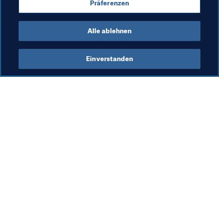
Präferenzen
Organisation
Alle ablehnen
Einverstanden
Was die FIFA macht
Besuchen Sie auch
Legal
Alle Nachrichten und 
Themen
Transfersystem
Berichte und 
Frauenfussball
Dokumente
Fussballförderung
FIFA-Stiftung
Innovation
FIFA Museum
Talentförderung
Stellen & Karriere