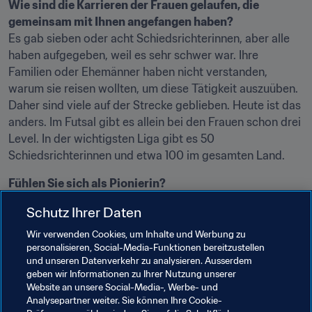
Wie sind die Karrieren der Frauen gelaufen, die 
gemeinsam mit Ihnen angefangen haben?
Es gab sieben oder acht Schiedsrichterinnen, aber alle 
haben aufgegeben, weil es sehr schwer war. Ihre 
Familien oder Ehemänner haben nicht verstanden, 
warum sie reisen wollten, um diese Tätigkeit auszuüben. 
Daher sind viele auf der Strecke geblieben. Heute ist das 
anders. Im Futsal gibt es allein bei den Frauen schon drei 
Level. In der wichtigsten Liga gibt es 50 
Schiedsrichterinnen und etwa 100 im gesamten Land.
Fühlen Sie sich als Pionierin?
Ja, ich sehe mich schon als Pionierin. Das gilt auch für 
Schutz Ihrer Daten
andere Schiedsrichterinnen im Land. Es gibt viele, die 
sich weiterentwickeln möchten. Als ich für dieses Turnier 
Wir verwenden Cookies, um Inhalte und Werbung zu
personalisieren, Social-Media-Funktionen bereitzustellen
nominiert wurde, kam das anfangs vielleicht nicht so gut 
und unseren Datenverkehr zu analysieren. Ausserdem
an, vor allem bei den Männern. Aber nach dieser 
geben wir Informationen zu Ihrer Nutzung unserer
Benennung und weiteren in der AFC hat man in meinem 
Website an unsere Social-Media-, Werbe- und
Land meine Fortschritte gesehen und es akzeptiert. 
Analysepartner weiter. Sie können Ihre Cookie-