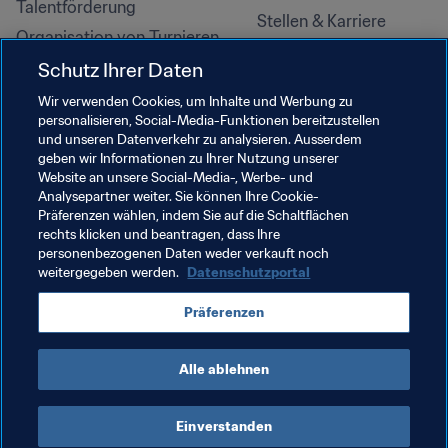
Talentförderung
Stellen & Karriere
Organisation von Turnieren
Nachhaltigkeit
Schutz Ihrer Daten
Menschenrechte und 
Wir verwenden Cookies, um Inhalte und Werbung zu
Antidiskriminierung
personalisieren, Social-Media-Funktionen bereitzustellen
und unseren Datenverkehr zu analysieren. Ausserdem
Gesundheit und Medizin
geben wir Informationen zu Ihrer Nutzung unserer
Bildungsinitiativen
Website an unsere Social-Media-, Werbe- und
Analysepartner weiter. Sie können Ihre Cookie-
Präferenzen wählen, indem Sie auf die Schaltflächen
rechts klicken und beantragen, dass Ihre
personenbezogenen Daten weder verkauft noch
weitergegeben werden.
Datenschutzportal
Präferenzen
Alle ablehnen
NUTZUNGSBEDINGUNGEN
FIFA-DATENSCHUTZPORTAL
DOWNLOADS
COOKIE-EINSTELLUNGEN
Urheberrechte © 1994–2025 FIFA. Alle Rechte vorbehalten.
Einverstanden
Cookie Settings