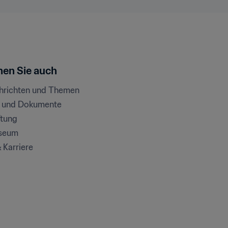
en Sie auch
chrichten und Themen
e und Dokumente
ftung
seum
& Karriere