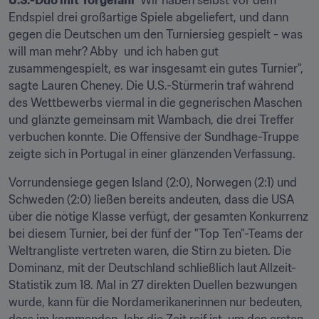
U.S.-Duo mit Torgefahr
"Wir haben selbst vor dem 
Endspiel drei großartige Spiele abgeliefert, und dann 
gegen die Deutschen um den Turniersieg gespielt - was 
will man mehr? Abby  und ich haben gut 
zusammengespielt, es war insgesamt ein gutes Turnier", 
sagte Lauren Cheney. Die U.S.-Stürmerin traf während 
des Wettbewerbs viermal in die gegnerischen Maschen 
und glänzte gemeinsam mit Wambach, die drei Treffer 
verbuchen konnte. Die Offensive der Sundhage-Truppe 
zeigte sich in Portugal in einer glänzenden Verfassung.
Vorrundensiege gegen Island (2:0), Norwegen (2:1) und 
Schweden (2:0) ließen bereits andeuten, dass die USA 
über die nötige Klasse verfügt, der gesamten Konkurrenz 
bei diesem Turnier, bei der fünf der "Top Ten"-Teams der 
Weltrangliste vertreten waren, die Stirn zu bieten. Die 
Dominanz, mit der Deutschland schließlich laut Allzeit-
Statistik zum 18. Mal in 27 direkten Duellen bezwungen 
wurde, kann für die Nordamerikanerinnen nur bedeuten, 