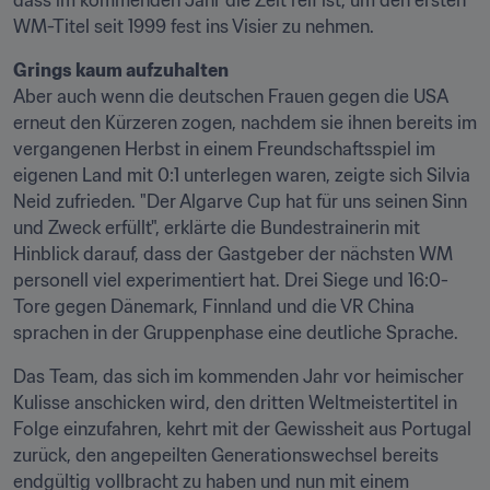
dass im kommenden Jahr die Zeit reif ist, um den ersten 
WM-Titel seit 1999 fest ins Visier zu nehmen.
Grings kaum aufzuhalten
Aber auch wenn die deutschen Frauen gegen die USA 
erneut den Kürzeren zogen, nachdem sie ihnen bereits im 
vergangenen Herbst in einem Freundschaftsspiel im 
eigenen Land mit 0:1 unterlegen waren, zeigte sich Silvia 
Neid zufrieden. "Der Algarve Cup hat für uns seinen Sinn 
und Zweck erfüllt", erklärte die Bundestrainerin mit 
Hinblick darauf, dass der Gastgeber der nächsten WM 
personell viel experimentiert hat. Drei Siege und 16:0-
Tore gegen Dänemark, Finnland und die VR China 
sprachen in der Gruppenphase eine deutliche Sprache.
Das Team, das sich im kommenden Jahr vor heimischer 
Kulisse anschicken wird, den dritten Weltmeistertitel in 
Folge einzufahren, kehrt mit der Gewissheit aus Portugal 
zurück, den angepeilten Generationswechsel bereits 
endgültig vollbracht zu haben und nun mit einem 