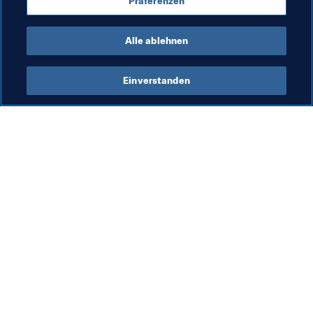
Präferenzen
UEFA
Concacaf
Alle ablehnen
Einverstanden
Was die FIFA macht
Besuchen Sie auch
Legal
Alle Nachrichten und 
Themen
Transfersystem
Berichte und 
Frauenfussball
Dokumente
Fussballförderung
FIFA-Stiftung
Innovation
FIFA Museum
Talentförderung
Stellen & Karriere