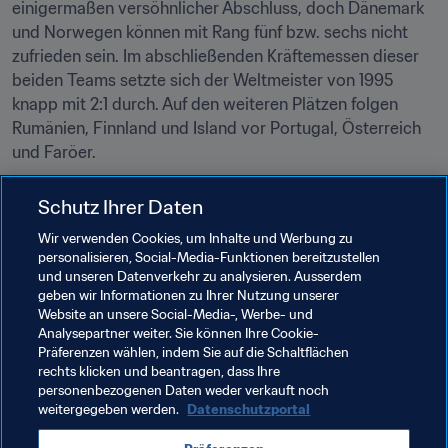
einigermaßen versöhnlicher Abschluss, doch Dänemark 
und Norwegen können mit Rang fünf bzw. sechs nicht 
zufrieden sein. Im abschließenden Kräftemessen dieser 
beiden Teams setzte sich der Weltmeister von 1995 
knapp mit 2:1 durch. Auf den weiteren Plätzen folgen 
Rumänien, Finnland und Island vor Portugal, Österreich 
und Faröer.
Schutz Ihrer Daten
Verwandte Themen
Wir verwenden Cookies, um Inhalte und Werbung zu
personalisieren, Social-Media-Funktionen bereitzustellen
Turniere
und unseren Datenverkehr zu analysieren. Ausserdem
geben wir Informationen zu Ihrer Nutzung unserer
FIFA Frauen-Weltmeisterschaft Deutschland 2011
Website an unsere Social-Media-, Werbe- und
Analysepartner weiter. Sie können Ihre Cookie-
Austria
China PR
Denmark
Faroe Islands
Präferenzen wählen, indem Sie auf die Schaltflächen
rechts klicken und beantragen, dass Ihre
Finland
Germany
Iceland
Norway
personenbezogenen Daten weder verkauft noch
weitergegeben werden.
Datenschutzportal
Portugal
Romania
Sweden
USA
AFC