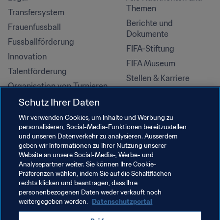
Themen
Transfersystem
Berichte und 
Frauenfussball
Dokumente
Fussballförderung
FIFA-Stiftung
Innovation
FIFA Museum
Talentförderung
Stellen & Karriere
Organisation von Turnieren
Nachhaltigkeit
Schutz Ihrer Daten
Menschenrechte und 
Wir verwenden Cookies, um Inhalte und Werbung zu
Antidiskriminierung
personalisieren, Social-Media-Funktionen bereitzustellen
und unseren Datenverkehr zu analysieren. Ausserdem
Gesundheit und Medizin
geben wir Informationen zu Ihrer Nutzung unserer
Bildungsinitiativen
Website an unsere Social-Media-, Werbe- und
Analysepartner weiter. Sie können Ihre Cookie-
Präferenzen wählen, indem Sie auf die Schaltflächen
rechts klicken und beantragen, dass Ihre
personenbezogenen Daten weder verkauft noch
weitergegeben werden.
Datenschutzportal