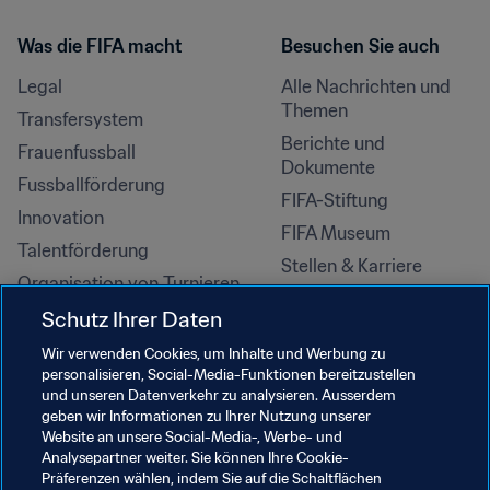
Was die FIFA macht
Besuchen Sie auch
Legal
Alle Nachrichten und 
Themen
Transfersystem
Berichte und 
Frauenfussball
Dokumente
Fussballförderung
FIFA-Stiftung
Innovation
FIFA Museum
Talentförderung
Stellen & Karriere
Organisation von Turnieren
Nachhaltigkeit
Schutz Ihrer Daten
Menschenrechte und 
Wir verwenden Cookies, um Inhalte und Werbung zu
Antidiskriminierung
personalisieren, Social-Media-Funktionen bereitzustellen
und unseren Datenverkehr zu analysieren. Ausserdem
Gesundheit und Medizin
geben wir Informationen zu Ihrer Nutzung unserer
Bildungsinitiativen
Website an unsere Social-Media-, Werbe- und
Analysepartner weiter. Sie können Ihre Cookie-
Präferenzen wählen, indem Sie auf die Schaltflächen