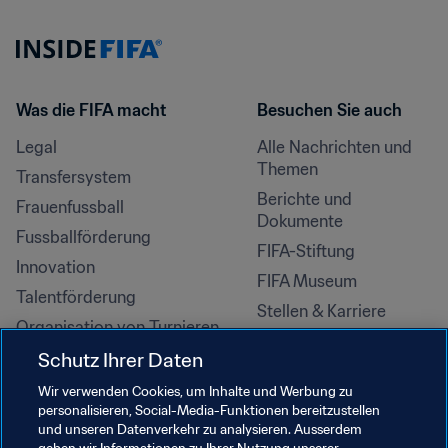
Was die FIFA macht
Besuchen Sie auch
Legal
Alle Nachrichten und 
Themen
Transfersystem
Berichte und 
Frauenfussball
Dokumente
Fussballförderung
FIFA-Stiftung
Innovation
FIFA Museum
Talentförderung
Stellen & Karriere
Organisation von Turnieren
Nachhaltigkeit
Schutz Ihrer Daten
Menschenrechte und 
Wir verwenden Cookies, um Inhalte und Werbung zu
Antidiskriminierung
personalisieren, Social-Media-Funktionen bereitzustellen
und unseren Datenverkehr zu analysieren. Ausserdem
Gesundheit und Medizin