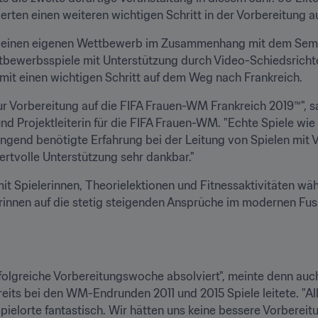
rten einen weiteren wichtigen Schritt in der Vorbereitung auf
e einen eigenen Wettbewerb im Zusammenhang mit dem Seminar
bewerbsspiele mit Unterstützung durch Video-Schiedsrichter
mit einen wichtigen Schritt auf dem Weg nach Frankreich.
 Vorbereitung auf die FIFA Frauen-WM Frankreich 2019™", sagt
nd Projektleiterin für die FIFA Frauen-WM. "Echte Spiele wi
dringend benötigte Erfahrung bei der Leitung von Spielen mit
ertvolle Unterstützung sehr dankbar."
mit Spielerinnen, Theorielektionen und Fitnessaktivitäten wä
rinnen auf die stetig steigenden Ansprüche im modernen Fus
rfolgreiche Vorbereitungswoche absolviert", meinte denn auc
eits bei den WM-Endrunden 2011 und 2015 Spiele leitete. "All
pielorte fantastisch. Wir hätten uns keine bessere Vorbere