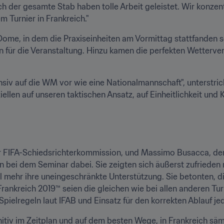
 der gesamte Stab haben tolle Arbeit geleistet. Wir konzentr
m Turnier in Frankreich."
me, in dem die Praxiseinheiten am Vormittag stattfanden s
für die Veranstaltung. Hinzu kamen die perfekten Wetterverh
nsiv auf die WM vor wie eine Nationalmannschaft", unterstrich
iellen auf unseren taktischen Ansatz, auf Einheitlichkeit und 
der FIFA-Schiedsrichterkommission, und Massimo Busacca, der 
 bei dem Seminar dabei. Sie zeigten sich äußerst zufrieden m
 mehr ihre uneingeschränkte Unterstützung. Sie betonten, die 
rankreich 2019™ seien die gleichen wie bei allen anderen Tur
pielregeln laut IFAB und Einsatz für den korrekten Ablauf jed
finitiv im Zeitplan und auf dem besten Wege, in Frankreich säm