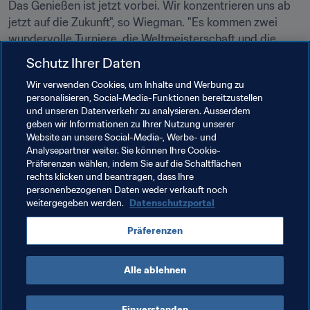
Das Genießen ist jetzt vorbei. Wir konzentrieren uns ab 
jetzt auf die Zukunft", so Wiegman. "Es kommen zwei 
wundervolle Turniere, die Weltmeisterschaft und die 
Olympischen Spiele, und ich freue mich, mit diesem 
Schutz Ihrer Daten
Team arbeiten zu können. Der Erfolg der 
Wir verwenden Cookies, um Inhalte und Werbung zu
Europameisterschaft bedeutet nicht, dass wir uns dafür 
personalisieren, Social-Media-Funktionen bereitzustellen
qualifizieren. Vor ein paar Jahren sind wir diesen Weg 
und unseren Datenverkehr zu analysieren. Ausserdem
gegangen, die EM war die Belohnung und jetzt müssen 
geben wir Informationen zu Ihrer Nutzung unserer
wir weitermachen."
Website an unsere Social-Media-, Werbe- und
Analysepartner weiter. Sie können Ihre Cookie-
Präferenzen wählen, indem Sie auf die Schaltflächen
rechts klicken und beantragen, dass Ihre
Verwandte Themen
personenbezogenen Daten weder verkauft noch
weitergegeben werden.
Datenschutzportal
FIFA Frauen-Weltmeisterschaft Frankreich 2019
Präferenzen
Netherlands
UEFA
Alle ablehnen
Einverstanden