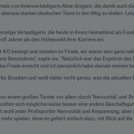
ls von Innenverteidigerin Aline dirigiert, die damit auch di
m überaus starken deutschen Team in den Weg zu stellen. Le
emalige Verteidigerin, die heute in ihrem Heimatland als Fussb
f Jahren als den Höhepunkt ihrer Karriere ein.
t 4:0 besiegt und standen im Finale, wir waren also ganz na
nz Besonderes", sagte sie. "Natürlich war das Ergebnis des Sp
das Finale erreicht und ich persönlich habe damals meinen be
für Brasilien und weiß daher recht genau, was die aktuellen S
 vor einem großen Turnier vor allem durch 'Nervosität' und '
sollten sich möglicherweise besser eine andere Beschäftigu
 wohl jeder Profisportler Nervosität und Anspannung, aber a
cht mehr spielen, denn es gehört einfach dazu, mit Blick auf 