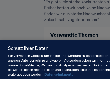
"Es gibt viele starke Konkurrenten r
Früher hatten wir noch keine Nachw
finden wir nun starke Nachwuchsspiel
Zukunft sehr zugute kommen."
Verwandte Themen
FIFA Frauen-Weltmeisterschaft Fr
Schutz Ihrer Daten
Wir verwenden Cookies, um Inhalte und Werbung zu personalisieren, 
unseren Datenverkehr zu analysieren. Ausserdem geben wir Informat
unsere Social-Media-, Werbe- und Analysepartner weiter. Sie können 
die Schaltflächen rechts klicken und beantragen, dass Ihre persone
weitergegeben werden.
Datenschutzportal
Was die FIFA macht
Besuch