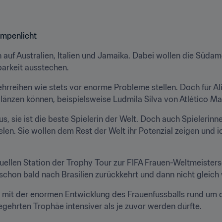
ampenlicht
en auf Australien, Italien und Jamaika. Dabei wollen die Süda
arkeit ausstechen.
rreihen wie stets vor enorme Probleme stellen. Doch für Alin
änzen können, beispielsweise Ludmila Silva von Atlético Ma
s, sie ist die beste Spielerin der Welt. Doch auch Spielerin
len. Sie wollen dem Rest der Welt ihr Potenzial zeigen und ich
uellen Station der Trophy Tour zur FIFA Frauen-Weltmeisters
 schon bald nach Brasilien zurückkehrt und dann nicht gleich 
ss mit der enormen Entwicklung des Frauenfussballs rund um 
gehrten Trophäe intensiver als je zuvor werden dürfte.