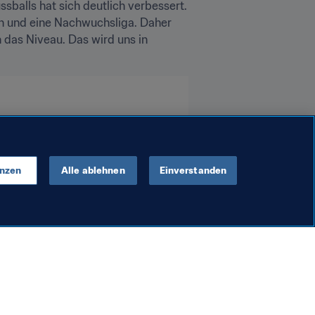
sballs hat sich deutlich verbessert. 
n und eine Nachwuchsliga. Daher 
 das Niveau. Das wird uns in 
enzen
Alle ablehnen
Einverstanden