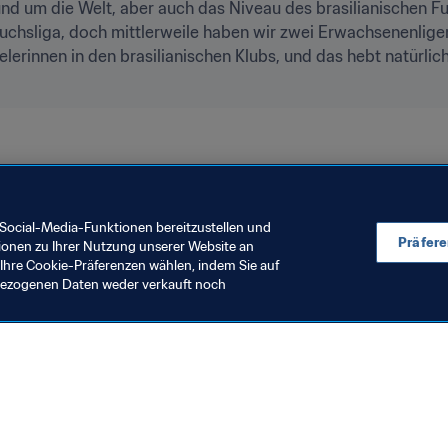
und um die Welt, aber auch das Niveau des brasilianischen Fus
uchsliga, doch mittlerweile haben wir zwei Erwachsenenlige
erinnen in den brasilianischen Klubs, und das hebt natürlich
ankreich 2019
Brazil
Social-Media-Funktionen bereitzustellen und
Präfer
ionen zu Ihrer Nutzung unserer Website an
Ihre Cookie-Präferenzen wählen, indem Sie auf
nbezogenen Daten weder verkauft noch
en Sie auch