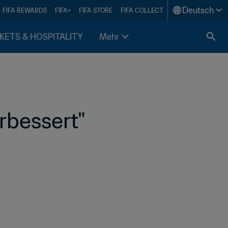
Deutsch
FIFA REWARDS
FIFA+
FIFA STORE
FIFA COLLECT
KETS & HOSPITALITY
Mehr
erbessert"