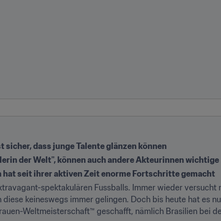
t sicher, dass junge Talente glänzen können
lerin der Welt", können auch andere Akteurinnen wichtig
n hat seit ihrer aktiven Zeit enorme Fortschritte gemacht
xtravagant-spektakulären Fussballs. Immer wieder versucht m
diese keineswegs immer gelingen. Doch bis heute hat es nur
Frauen-Weltmeisterschaft™ geschafft, nämlich Brasilien bei d