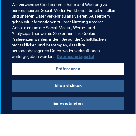
Weitere Anfahrtsmöglichkeiten zum Stadion:
Wir verwenden Cookies, um Inhalte und Werbung zu
personalisieren, Social-Media-Funktionen bereitzustellen
2 P+R-Parkplätze ermöglichen das Abstellen des Autos 
und unseren Datenverkehr zu analysieren. Ausserdem
geben wir Informationen zu Ihrer Nutzung unserer
und die Anfahrt mit öffentlichen Verkehrsmitteln
Website an unsere Social-Media-, Werbe- und
Analysepartner weiter. Sie können Ihre Cookie-
Verwandte Dokumente
Präferenzen wählen, indem Sie auf die Schaltflächen
rechts klicken und beantragen, dass Ihre
personenbezogenen Daten weder verkauft noch
weitergegeben werden.
Datenschutzportal
Verwandte Themen
Präferenzen
FIFA Frauen-Weltmeisterschaft Frankreich 2019
Alle ablehnen
Einverstanden