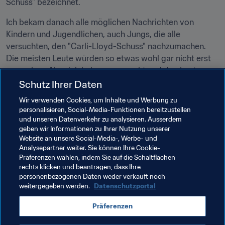
Schuss" bezeichnet.
Ich bekam danach alle möglichen Nachrichten von 
Kindern und Jugendlichen, auch Jungs, die alle 
versuchten, den "Carli-Lloyd-Schuss" nachzumachen. 
Die meisten Leute würden so etwas wohl gar nicht erst 
versuchen. Aber ich habe es gemacht und den Leuten 
damit eine andere Sichtweise verschafft. Wenn man 
Schutz Ihrer Daten
etwas gar nicht erst versucht, weiß man eben auch nicht, 
Wir verwenden Cookies, um Inhalte und Werbung zu
personalisieren, Social-Media-Funktionen bereitzustellen
Carli Lloyd
und unseren Datenverkehr zu analysieren. Ausserdem
geben wir Informationen zu Ihrer Nutzung unserer
Website an unsere Social-Media-, Werbe- und
Verwandte Themen
Analysepartner weiter. Sie können Ihre Cookie-
Präferenzen wählen, indem Sie auf die Schaltflächen
rechts klicken und beantragen, dass Ihre
FIFA Frauen-Weltmeisterschaft Kanada 2015
personenbezogenen Daten weder verkauft noch
weitergegeben werden.
Datenschutzportal
FIFA Frauen-Weltmeisterschaft Frankreich 2019
Präferenzen
USA