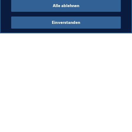
Alle ablehnen
Einverstanden
Was die FIFA macht
Besuchen Sie auch
Legal
Alle Nachrichten und 
Themen
Transfersystem
Berichte und 
Frauenfussball
Dokumente
Fussballförderung
FIFA-Stiftung
Innovation
FIFA Museum
Talentförderung
Stellen & Karriere
Organisation von Turnieren
Nachhaltigkeit