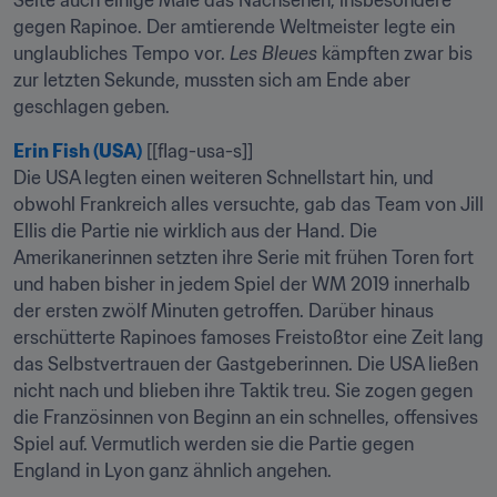
Seite auch einige Male das Nachsehen, insbesondere 
gegen Rapinoe. Der amtierende Weltmeister legte ein 
unglaubliches Tempo vor. 
Les Bleues
 kämpften zwar bis 
zur letzten Sekunde, mussten sich am Ende aber 
geschlagen geben.
Erin Fish (USA)
 [[flag-usa-s]]

Die USA legten einen weiteren Schnellstart hin, und 
obwohl Frankreich alles versuchte, gab das Team von Jill 
Ellis die Partie nie wirklich aus der Hand. Die 
Amerikanerinnen setzten ihre Serie mit frühen Toren fort 
und haben bisher in jedem Spiel der WM 2019 innerhalb 
der ersten zwölf Minuten getroffen. Darüber hinaus 
erschütterte Rapinoes famoses Freistoßtor eine Zeit lang 
das Selbstvertrauen der Gastgeberinnen. Die USA ließen 
nicht nach und blieben ihre Taktik treu. Sie zogen gegen 
die Französinnen von Beginn an ein schnelles, offensives 
Spiel auf. Vermutlich werden sie die Partie gegen 
England in Lyon ganz ähnlich angehen.