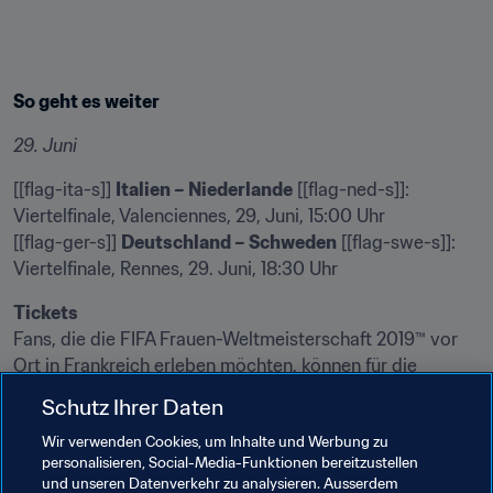
So geht es weiter
29. Juni
[[flag-ita-s]] 
Italien – Niederlande
 [[flag-ned-s]]: 
Viertelfinale, Valenciennes, 29, Juni, 15:00 Uhr

[[flag-ger-s]] 
Deutschland – Schweden
 [[flag-swe-s]]: 
Viertelfinale, Rennes, 29. Juni, 18:30 Uhr
Tickets
Fans, die die FIFA Frauen-Weltmeisterschaft 2019™ vor 
Ort in Frankreich erleben möchten, können für die 
verbleibenden Spiele die noch erhältlichen Tickets online 
Schutz Ihrer Daten
unter www.fifa.com/tickets erwerben, ebenso wie bei 
Wir verwenden Cookies, um Inhalte und Werbung zu
den Ticket-Verkaufsstellen direkt an den Stadien.
personalisieren, Social-Media-Funktionen bereitzustellen
und unseren Datenverkehr zu analysieren. Ausserdem