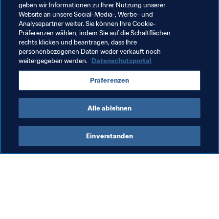
Die FIFA Frauen-Weltmeisterschaft™ verfolgen
geben wir Informationen zu Ihrer Nutzung unserer
Website an unsere Social-Media-, Werbe- und
Die FIFA Frauen-WM 2019 auf 
Twitter
 | 
Facebook
 | 
Analysepartner weiter. Sie können Ihre Cookie-
Präferenzen wählen, indem Sie auf die Schaltflächen
Instagram
rechts klicken und beantragen, dass Ihre
personenbezogenen Daten weder verkauft noch
weitergegeben werden.
Datenschutzportal
Verwandte Themen
Präferenzen
FIFA Frauen-Weltmeisterschaft Frankreich 2019
Alle ablehnen
Einverstanden
Was die FIFA macht
Besuchen Sie auch
Legal
Alle Nachrichten und 