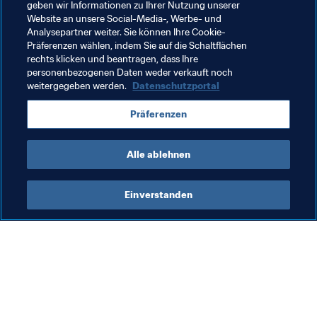
geben wir Informationen zu Ihrer Nutzung unserer
Verwandte Themen
Website an unsere Social-Media-, Werbe- und
Analysepartner weiter. Sie können Ihre Cookie-
Präferenzen wählen, indem Sie auf die Schaltflächen
FIFA Frauen-Weltmeisterschaft Australien & 
rechts klicken und beantragen, dass Ihre
Neuseeland 2023™
personenbezogenen Daten weder verkauft noch
weitergegeben werden.
Datenschutzportal
FIFA Frauen-Weltmeisterschaft Frankreich 2019
Präferenzen
USA
England
Netherlands
Germany
Alle ablehnen
Einverstanden
Was die FIFA macht
Besuchen Sie auch
Legal
Alle Nachrichten und 