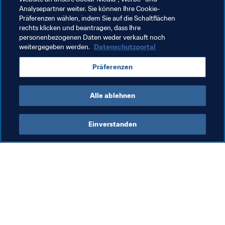
einbringt."
Analysepartner weiter. Sie können Ihre Cookie-
Präferenzen wählen, indem Sie auf die Schaltflächen
rechts klicken und beantragen, dass Ihre
Verwandte Themen
personenbezogenen Daten weder verkauft noch
weitergegeben werden.
Datenschutzportal
FIFA Frauen-Weltmeisterschaft Frankreich 2019
Präferenzen
Canada
Concacaf
Alle ablehnen
Einverstanden
Was die FIFA macht
Besuchen Sie auch
Legal
Alle Nachrichten und 
Themen
Transfersystem