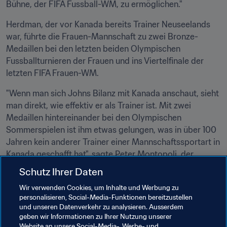
Bühne, der FIFA Fussball-WM, zu ermöglichen."
Herdman, der vor Kanada bereits Trainer Neuseelands 
war, führte die Frauen-Mannschaft zu zwei Bronze-
Medaillen bei den letzten beiden Olympischen 
Fussballturnieren der Frauen und ins Viertelfinale der 
letzten FIFA Frauen-WM.
"Wenn man sich Johns Bilanz mit Kanada anschaut, sieht 
man direkt, wie effektiv er als Trainer ist. Mit zwei 
Medaillen hintereinander bei den Olympischen 
Sommerspielen ist ihm etwas gelungen, was in über 100 
Jahren kein anderer Trainer einer Mannschaftssportart in 
Kanada geschafft hat", sagte Peter Montopoli, der 
Generalsekretär des kanadischen Verbandes. "Was ihn so 
Schutz Ihrer Daten
vorbildlich macht, sind jedoch sein Arbeitsethos, seine 
Wir verwenden Cookies, um Inhalte und Werbung zu
Leidenschaft, seine intensive Vorbereitung und seine 
personalisieren, Social-Media-Funktionen bereitzustellen
Detailgenauigkeit. Wir freuen uns darauf, dass er seine 
und unseren Datenverkehr zu analysieren. Ausserdem
Fähigkeiten nun bei der Männer-Nationalmannschaft 
geben wir Informationen zu Ihrer Nutzung unserer
Website an unsere Social-Media-, Werbe- und