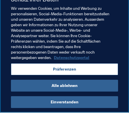
Eine gewohnt offene Feststellung von einem 
Wir verwenden Cookies, um Inhalte und Werbung zu
personalisieren, Social-Media-Funktionen bereitzustellen
bekanntermaßen freimütigen Trainer, der nie ein Blatt vor 
und unseren Datenverkehr zu analysieren. Ausserdem
den Mund nimmt. Herdman ist zwar nun in der Rolle des 
geben wir Informationen zu Ihrer Nutzung unserer
Zuschauers, doch er wird das Turnier in Frankreich ganz 
Website an unsere Social-Media-, Werbe- und
sicher intensiv verfolgen und auch dabei mit seiner 
Analysepartner weiter. Sie können Ihre Cookie-
Präferenzen wählen, indem Sie auf die Schaltflächen
Meinung nicht hinter dem Berg halten.
rechts klicken und beantragen, dass Ihre
personenbezogenen Daten weder verkauft noch
weitergegeben werden.
Datenschutzportal
Verwandte Themen
Präferenzen
FIFA Frauen-Weltmeisterschaft Frankreich 2019
Alle ablehnen
Einverstanden