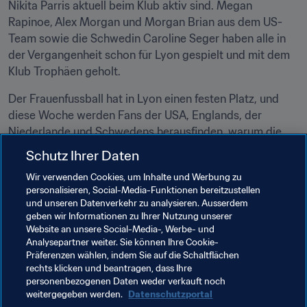
Nikita Parris aktuell beim Klub aktiv sind. Megan 
Rapinoe, Alex Morgan und Morgan Brian aus dem US-
Team sowie die Schwedin Caroline Seger haben alle in 
der Vergangenheit schon für Lyon gespielt und mit dem 
Klub Trophäen geholt.
Der Frauenfussball hat in Lyon einen festen Platz, und 
diese Woche werden Fans der USA, Englands, der 
Niederlande und Schwedens herausfinden, warum die 
Stadt als Spielort des wichtigsten FIFA-Turniers im 
Schutz Ihrer Daten
Frauenfussball ausgewählt wurde. Lyon hat mit seinen 
Wir verwenden Cookies, um Inhalte und Werbung zu
Cafés und Restaurants in der Altstadt Vieux Lyon und 
personalisieren, Social-Media-Funktionen bereitzustellen
den fantastischen Ausblicken vom Fourvière-Hügel für 
und unseren Datenverkehr zu analysieren. Ausserdem
jeden etwas zu bieten – nicht zuletzt Fussball der 
geben wir Informationen zu Ihrer Nutzung unserer
Spitzenklasse mit absoluten Weltstars.
Website an unsere Social-Media-, Werbe- und
Analysepartner weiter. Sie können Ihre Cookie-
Präferenzen wählen, indem Sie auf die Schaltflächen
rechts klicken und beantragen, dass Ihre
Verwandte Themen
personenbezogenen Daten weder verkauft noch
weitergegeben werden.
Datenschutzportal