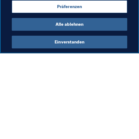
FIFA Frauen-Weltmeisterschaft Frankreich 2019
Präferenzen
France
Alle ablehnen
Einverstanden
Was die FIFA macht
Besuchen Sie auch
Legal
Alle Nachrichten und 
Themen
Transfersystem
Berichte und 
Frauenfussball
Dokumente
Fussballförderung
FIFA-Stiftung
Innovation
FIFA Museum
Talentförderung