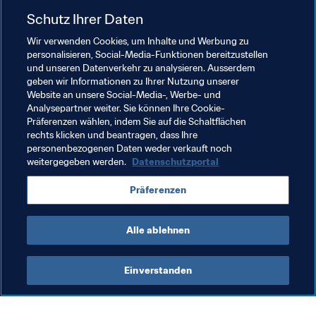
spielte, sondern als äußere linke Mittelfeldspielerin 
Schutz Ihrer Daten
agierte und viel Zeit für die Verteidigung aufwenden 
Wir verwenden Cookies, um Inhalte und Werbung zu
musste. Ich denke, es war eine Herausforderung und sie 
personalisieren, Social-Media-Funktionen bereitzustellen
hat es wunderbar gemacht, weil sie eine Teamspielerin 
und unseren Datenverkehr zu analysieren. Ausserdem
ist. Es gibt nicht viele Stars, die damit umgehen können, 
geben wir Informationen zu Ihrer Nutzung unserer
aber sie hat es geschafft.
Website an unsere Social-Media-, Werbe- und
Analysepartner weiter. Sie können Ihre Cookie-
Präferenzen wählen, indem Sie auf die Schaltflächen
rechts klicken und beantragen, dass Ihre
Verwandte Themen
personenbezogenen Daten weder verkauft noch
weitergegeben werden.
Datenschutzportal
FIFA Frauen-Weltmeisterschaft Frankreich 2019
Präferenzen
Sweden
Alle ablehnen
Einverstanden