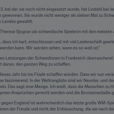
, bei der sie noch nicht eingesetzt wurde, hat Lindahl bei
le gewonnen. Sie wurde nicht weniger als sieben Mal zu Schw
s Landes gewählt.
herese Sjogran als schwedische Spielerin mit den meisten
 dass ich hart, entschlossen und mit viel Leidenschaft gearbe
erden kann. Wir werden sehen, wann es so weit ist."
n Leistungen der Schwedinnen in Frankreich überraschend g
t daran, den ganzen Weg zu schaffen.
ieses Jahr bis ins Finale schaffen würden. Dass wir nun verärg
se faszinierend. In der Weltrangliste sind wir Neunter, und d
sein. Das sagt eine Menge. Ich weiß, dass die Menschen zu Hau
igenen Ansprüchen gerecht werden und die Bronzemedaille g
gegen England ist wahrscheinlich das letzte große WM-Spiel 
änen der Freude und nicht der Enttäuschung, die sie nach de