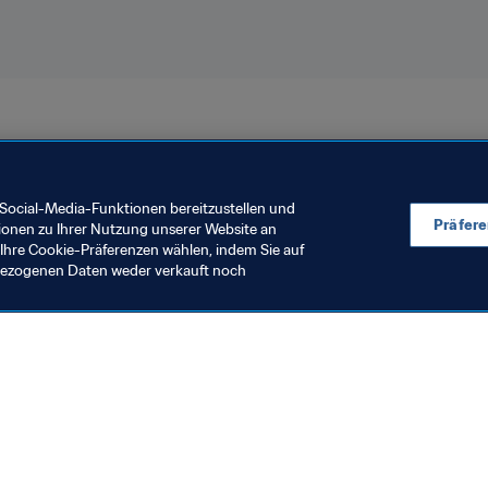
ankreich 2019
Sweden
Social-Media-Funktionen bereitzustellen und
Präfer
ionen zu Ihrer Nutzung unserer Website an
Ihre Cookie-Präferenzen wählen, indem Sie auf
nbezogenen Daten weder verkauft noch
en Sie auch
chrichten und Themen
e und Dokumente