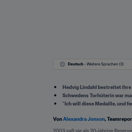
Deutsch
 - Weitere Sprachen (3)
Hedvig Lindahl bestreitet ihr
Schwedens Torhüterin war maßg
"Ich will diese Medaille, und fe
Von 
Alexandra Jonson
, Teamrepo
2003 saß sie als 20-jährige Reserve