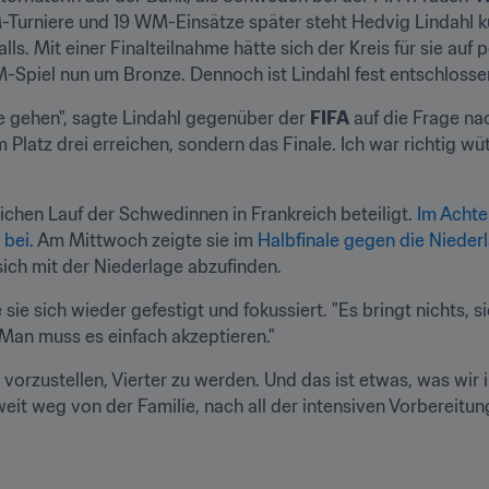
-Turniere und 19 WM-Einsätze später steht Hedvig Lindahl kur
s. Mit einer Finalteilnahme hätte sich der Kreis für sie auf 
-Spiel nun um Bronze. Dennoch ist Lindahl fest entschlossen
de gehen", sagte Lindahl gegenüber der 
FIFA
 auf die Frage na
m Platz drei erreichen, sondern das Finale. Ich war richtig wü
chen Lauf der Schwedinnen in Frankreich beteiligt. 
Im Achtel
 bei
. Am Mittwoch zeigte sie im 
Halbfinale gegen die Nieder
sich mit der Niederlage abzufinden.
e sich wieder gefestigt und fokussiert. "Es bringt nichts, s
"Man muss es einfach akzeptieren."
orzustellen, Vierter zu werden. Und das ist etwas, was wir in 
weit weg von der Familie, nach all der intensiven Vorbereitung 