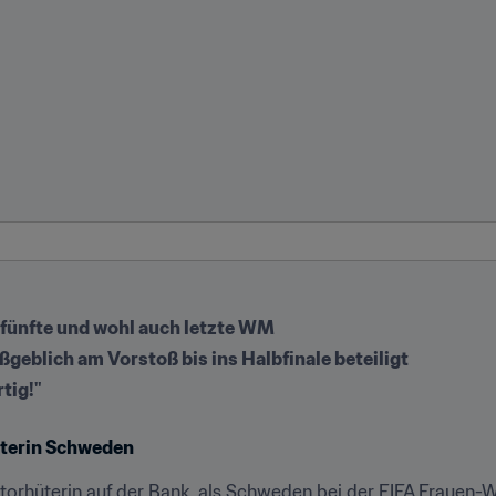
e fünfte und wohl auch letzte WM
eblich am Vorstoß bis ins Halbfinale beteiligt
rtig!"
rterin Schweden
torhüterin auf der Bank, als Schweden bei der FIFA Frauen-W