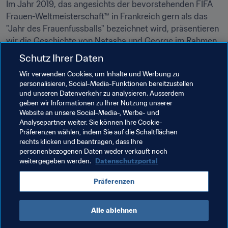
Im Jahr 2019, das angesichts der bevorstehenden FIFA 
Frauen-Weltmeisterschaft™ in Frankreich gern als das 
"Jahr des Frauenfussballs" bezeichnet wird, präsentieren 
wir die Geschichte von Natasha und George im Rahmen 
einer Reihe mit inspirierenden Videoberichten über 
Schutz Ihrer Daten
Frauen, die das schönste aller Spiele mit ihrer Liebe zum 
Wir verwenden Cookies, um Inhalte und Werbung zu
Leben erwecken.
personalisieren, Social-Media-Funktionen bereitzustellen
und unseren Datenverkehr zu analysieren. Ausserdem
Die motivierende Geschichte von Natasha und George 
geben wir Informationen zu Ihrer Nutzung unserer
ist die zweite unserer sechsteiligen Serie. Mehr gibt es in 
Website an unsere Social-Media-, Werbe- und
den kommenden Wochen auf 
FIFA.com
. Bleiben Sie 
Analysepartner weiter. Sie können Ihre Cookie-
Präferenzen wählen, indem Sie auf die Schaltflächen
dran!
rechts klicken und beantragen, dass Ihre
personenbezogenen Daten weder verkauft noch
weitergegeben werden.
Datenschutzportal
Verwandte Themen
Präferenzen
FIFA Frauen-Weltmeisterschaft Frankreich 2019
Alle ablehnen