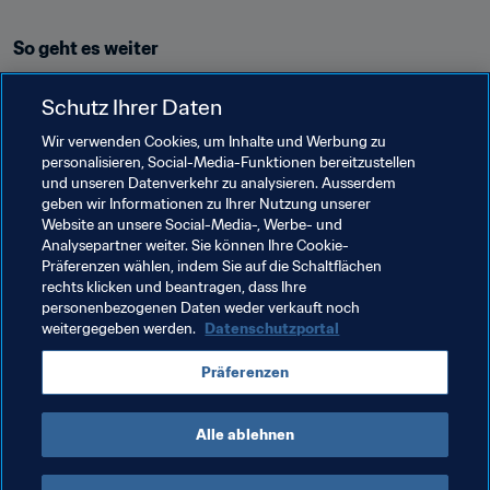
So geht es weiter
13. Juni
Schutz Ihrer Daten
Australien – Brasilien,
Wir verwenden Cookies, um Inhalte und Werbung zu
Südafrika – China VR
, Gruppe B, Paris, 21:00 Uhr
personalisieren, Social-Media-Funktionen bereitzustellen
und unseren Datenverkehr zu analysieren. Ausserdem
Die FIFA Frauen-Weltmeisterschaft™ verfolgen
geben wir Informationen zu Ihrer Nutzung unserer
Website an unsere Social-Media-, Werbe- und
Die FIFA Frauen-WM 2019 auf 
Twitter
 | 
Facebook
 | 
Analysepartner weiter. Sie können Ihre Cookie-
Präferenzen wählen, indem Sie auf die Schaltflächen
Instagram
rechts klicken und beantragen, dass Ihre
personenbezogenen Daten weder verkauft noch
weitergegeben werden.
Datenschutzportal
Verwandte Themen
Präferenzen
FIFA Frauen-Weltmeisterschaft Frankreich 2019
Alle ablehnen