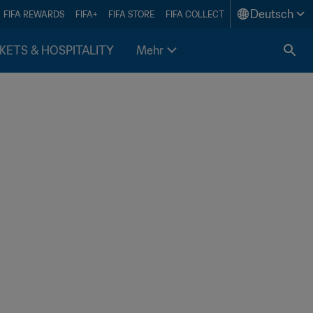
Deutsch
FIFA REWARDS
FIFA+
FIFA STORE
FIFA COLLECT
KETS & HOSPITALITY
Mehr