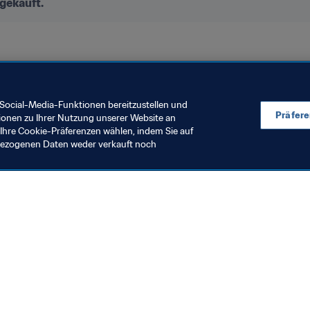
gekauft.
ankreich 2019
Social-Media-Funktionen bereitzustellen und
Präfer
ionen zu Ihrer Nutzung unserer Website an
Ihre Cookie-Präferenzen wählen, indem Sie auf
nbezogenen Daten weder verkauft noch
en Sie auch
chrichten und Themen
e und Dokumente
ftung