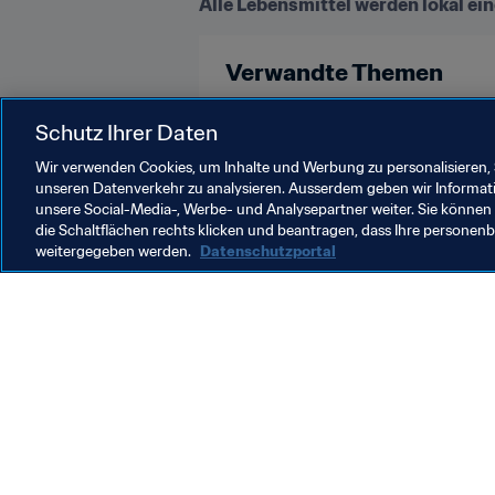
Alle Lebensmittel werden lokal ein
Verwandte Themen
FIFA Frauen-Weltmeisterschaft Fr
Schutz Ihrer Daten
Wir verwenden Cookies, um Inhalte und Werbung zu personalisieren, 
unseren Datenverkehr zu analysieren. Ausserdem geben wir Informat
unsere Social-Media-, Werbe- und Analysepartner weiter. Sie können 
die Schaltflächen rechts klicken und beantragen, dass Ihre persone
weitergegeben werden.
Datenschutzportal
Was die FIFA macht
Besuch
Legal
Alle Na
Transfersystem
Bericht
Frauenfussball
FIFA-Sti