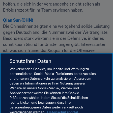
hoffen, die sich in der Vergangenheit nicht selten als 
Erfolgsrezept für ihr Team erwiesen haben.
Qian Sun (CHN)
Die Chinesinnen zeigten eine weitgehend solide Leistung 
gegen Deutschland, die Nummer zwei der Weltrangliste. 
Besonders stark wirkten sie in der Defensive, in der es 
somit kaum Grund für Umstellungen gibt. Interessanter 
ist, was sich Trainer Jia Xiuquan für die Offensive 
einfallen lässt. Die Chinesinnen brauchen die drei Punkte 
Schutz Ihrer Daten
aus dieser Partie, doch Jia hat mehrfach davor gewarnt, 
dass die Südafrikanerinnen in der schnellen 
Wir verwenden Cookies, um Inhalte und Werbung zu
personalisieren, Social-Media-Funktionen bereitzustellen
Vorwärtsbewegung für viel Gefahr sorgen können. Die 
und unseren Datenverkehr zu analysieren. Ausserdem
richtige Balance zwischen Abwehr und Angriff zu finden, 
geben wir Informationen zu Ihrer Nutzung unserer
wird sich als entscheidend erweisen.
Website an unsere Social-Media-, Werbe- und
Analysepartner weiter. Sie können Ihre Cookie-
Präferenzen wählen, indem Sie auf die Schaltflächen
rechts klicken und beantragen, dass Ihre
personenbezogenen Daten weder verkauft noch
weitergegeben werden.
Datenschutzportal