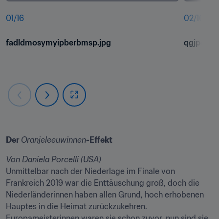
01
/
16
02
/
16
fadldmosymyipberbmsp.jpg
qgjpgkmg
Der 
Oranjeleeuwinnen
-Effekt
Von Daniela Porcelli (USA)
Unmittelbar nach der Niederlage im Finale von 
Frankreich 2019 war die Enttäuschung groß, doch die 
Niederländerinnen haben allen Grund, hoch erhobenen 
Hauptes in die Heimat zurückzukehren. 
Europameisterinnen waren sie schon zuvor, nun sind sie 