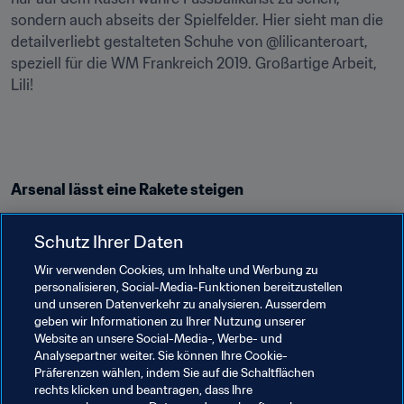
sondern auch abseits der Spielfelder. Hier sieht man die 
detailverliebt gestalteten Schuhe von @lilicanteroart, 
speziell für die WM Frankreich 2019. Großartige Arbeit, 
Lili!
Arsenal lässt eine Rakete steigen
Von Eva van de Werfhorst-McLaughlin (Niederlande)
Schutz Ihrer Daten
NBA-Superstar James Harden war zu Besuch bei den 
Gunners
 und fügte sich wie erwartet perfekt ein. Der 
Wir verwenden Cookies, um Inhalte und Werbung zu
personalisieren, Social-Media-Funktionen bereitzustellen
Guard
 der Houston Rockets zeigte sein Können im 
und unseren Datenverkehr zu analysieren. Ausserdem
Zusammenspiel mit Reiss Nelson, und evamariasam lässt 
geben wir Informationen zu Ihrer Nutzung unserer
uns daran teilhaben.
Website an unsere Social-Media-, Werbe- und
Analysepartner weiter. Sie können Ihre Cookie-
Präferenzen wählen, indem Sie auf die Schaltflächen
rechts klicken und beantragen, dass Ihre