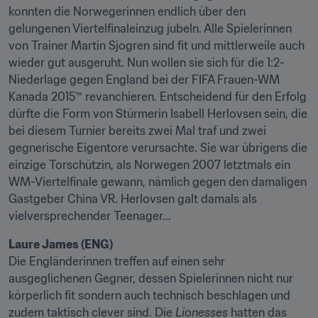
konnten die Norwegerinnen endlich über den 
gelungenen Viertelfinaleinzug jubeln. Alle Spielerinnen 
von Trainer Martin Sjogren sind fit und mittlerweile auch 
wieder gut ausgeruht. Nun wollen sie sich für die 1:2-
Niederlage gegen England bei der FIFA Frauen-WM 
Kanada 2015™ revanchieren. Entscheidend für den Erfolg 
dürfte die Form von Stürmerin Isabell Herlovsen sein, die 
bei diesem Turnier bereits zwei Mal traf und zwei 
gegnerische Eigentore verursachte. Sie war übrigens die 
einzige Torschützin, als Norwegen 2007 letztmals ein 
WM-Viertelfinale gewann, nämlich gegen den damaligen 
Gastgeber China VR. Herlovsen galt damals als 
vielversprechender Teenager...
Die Engländerinnen treffen auf einen sehr 
ausgeglichenen Gegner, dessen Spielerinnen nicht nur 
körperlich fit sondern auch technisch beschlagen und 
zudem taktisch clever sind. Die 
Lionesses
 hatten das 