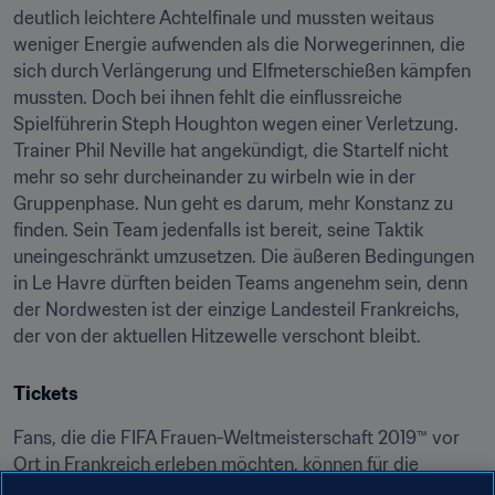
deutlich leichtere Achtelfinale und mussten weitaus 
weniger Energie aufwenden als die Norwegerinnen, die 
sich durch Verlängerung und Elfmeterschießen kämpfen 
mussten. Doch bei ihnen fehlt die einflussreiche 
Spielführerin Steph Houghton wegen einer Verletzung. 
Trainer Phil Neville hat angekündigt, die Startelf nicht 
mehr so sehr durcheinander zu wirbeln wie in der 
Gruppenphase. Nun geht es darum, mehr Konstanz zu 
finden. Sein Team jedenfalls ist bereit, seine Taktik 
uneingeschränkt umzusetzen. Die äußeren Bedingungen 
in Le Havre dürften beiden Teams angenehm sein, denn 
der Nordwesten ist der einzige Landesteil Frankreichs, 
der von der aktuellen Hitzewelle verschont bleibt.
Tickets
Fans, die die FIFA Frauen-Weltmeisterschaft 2019™ vor 
Ort in Frankreich erleben möchten, können für die 
verbleibenden Spiele die noch erhältlichen Tickets online 