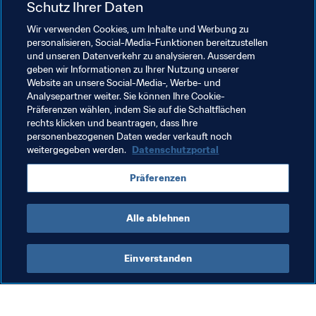
Schutz Ihrer Daten
unter www.fifa.com/tickets erwerben, ebenso wie bei 
Wir verwenden Cookies, um Inhalte und Werbung zu
den Ticket-Verkaufsstellen direkt an den Stadien.
personalisieren, Social-Media-Funktionen bereitzustellen
und unseren Datenverkehr zu analysieren. Ausserdem
Die FIFA Frauen-Weltmeisterschaft™ verfolgen
geben wir Informationen zu Ihrer Nutzung unserer
Website an unsere Social-Media-, Werbe- und
Die FIFA Frauen-WM 2019 auf 
Twitter
 | 
Facebook
 | 
Analysepartner weiter. Sie können Ihre Cookie-
Präferenzen wählen, indem Sie auf die Schaltflächen
Instagram
rechts klicken und beantragen, dass Ihre
personenbezogenen Daten weder verkauft noch
weitergegeben werden.
Datenschutzportal
Verwandte Themen
Präferenzen
FIFA Frauen-Weltmeisterschaft Frankreich 2019
Alle ablehnen
Einverstanden