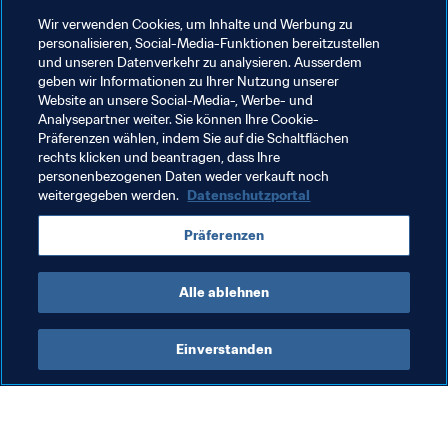
Wir verwenden Cookies, um Inhalte und Werbung zu
personalisieren, Social-Media-Funktionen bereitzustellen
und unseren Datenverkehr zu analysieren. Ausserdem
Verwandte Themen
geben wir Informationen zu Ihrer Nutzung unserer
Website an unsere Social-Media-, Werbe- und
Analysepartner weiter. Sie können Ihre Cookie-
Turniere
Präferenzen wählen, indem Sie auf die Schaltflächen
rechts klicken und beantragen, dass Ihre
FIFA Frauen-Weltmeisterschaft Deutschland 2011
personenbezogenen Daten weder verkauft noch
weitergegeben werden.
Datenschutzportal
FIFA Frauen-Weltmeisterschaft Frankreich 2019
Präferenzen
Canada
Alle ablehnen
Einverstanden