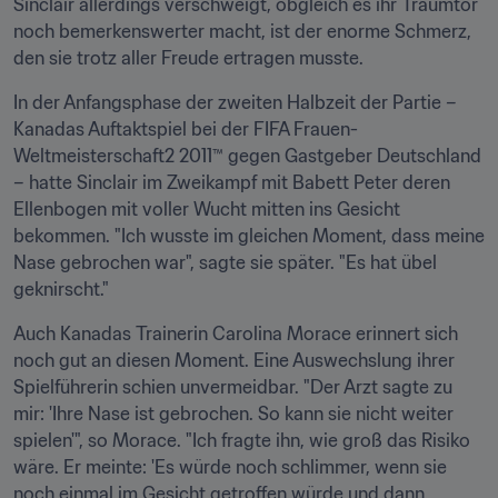
Sinclair allerdings verschweigt, obgleich es ihr Traumtor 
noch bemerkenswerter macht, ist der enorme Schmerz, 
den sie trotz aller Freude ertragen musste.
In der Anfangsphase der zweiten Halbzeit der Partie – 
Kanadas Auftaktspiel bei der FIFA Frauen-
Weltmeisterschaft2 2011™ gegen Gastgeber Deutschland 
– hatte Sinclair im Zweikampf mit Babett Peter deren 
Ellenbogen mit voller Wucht mitten ins Gesicht 
bekommen. "Ich wusste im gleichen Moment, dass meine 
Nase gebrochen war", sagte sie später. "Es hat übel 
geknirscht."
Auch Kanadas Trainerin Carolina Morace erinnert sich 
noch gut an diesen Moment. Eine Auswechslung ihrer 
Spielführerin schien unvermeidbar. "Der Arzt sagte zu 
mir: 'Ihre Nase ist gebrochen. So kann sie nicht weiter 
spielen'", so Morace. "Ich fragte ihn, wie groß das Risiko 
wäre. Er meinte: 'Es würde noch schlimmer, wenn sie 
noch einmal im Gesicht getroffen würde und dann 