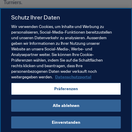
Turniers.
Schutz Ihrer Daten
18.500 Zuschauer sahen das Duell zwischen Chile und 
Wir verwenden Cookies, um Inhalte und Werbung zu
Argentinien. Laut Angaben der verantwortlichen Stellen 
personalisieren, Social-Media-Funktionen bereitzustellen
der Region Coquimbo besuchten etwa 200.000 Fans 
und unseren Datenverkehr zu analysieren. Ausserdem
die 26 Spiele des Turniers. Das sind durchschnittlich fast 
geben wir Informationen zu Ihrer Nutzung unserer
7.700 Zuschauer pro Spiel.
Website an unsere Social-Media-, Werbe- und
Analysepartner weiter. Sie können Ihre Cookie-
Präferenzen wählen, indem Sie auf die Schaltflächen
rechts klicken und beantragen, dass Ihre
Verwandte Themen
personenbezogenen Daten weder verkauft noch
weitergegeben werden.
Datenschutzportal
FIFA Frauen-Weltmeisterschaft Frankreich 2019
Präferenzen
Argentina
Colombia
Alle ablehnen
Einverstanden