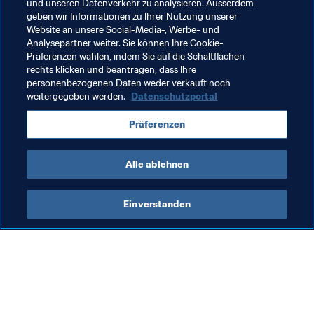
und unseren Datenverkehr zu analysieren. Ausserdem
lange in den Sinn kommen, wenn sie nach einer 
geben wir Informationen zu Ihrer Nutzung unserer
Fussballerin gefragt werden.
Website an unsere Social-Media-, Werbe- und
Analysepartner weiter. Sie können Ihre Cookie-
Präferenzen wählen, indem Sie auf die Schaltflächen
rechts klicken und beantragen, dass Ihre
Verwandte Themen
personenbezogenen Daten weder verkauft noch
weitergegeben werden.
Datenschutzportal
FIFA Frauen-Weltmeisterschaft Frankreich 2019
Präferenzen
Germany
UEFA
Alle ablehnen
Einverstanden
Was die FIFA macht
Besuchen Sie auch