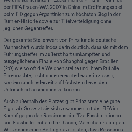
Weltmeisterschaften™. Zudem führte Prinz ihr Team bei 
der FIFA Frauen-WM 2007 in China im Eröffnungsspiel 
beim 11:0 gegen Argentinien zum höchsten Sieg in der 
Turnier-Historie sowie zur Titelverteidigung ohne 
jeglichen Gegentreffer.
Der gesamte Stellenwert von Prinz für die deutsche 
Mannschaft wurde indes darin deutlich, dass sie mit dem 
Führungstreffer im äußerst hart umkämpften und 
ausgeglichenen Finale von Shanghai gegen Brasilien 
(2:0) wie so oft die Weichen stellte und ihrem Ruf alle 
Ehre machte, nicht nur eine echte Leaderin zu sein, 
sondern auch jederzeit auf höchstem Level den 
Unterschied ausmachen zu können.
Auch außerhalb des Platzes gibt Prinz stets eine gute 
Figur ab. So setzt sie sich zusammen mit der FIFA im 
Kampf gegen den Rassismus ein: "Die Fussballerinnen 
und Fussballer haben die Chance, Menschen zu prägen. 
Wir können einen Beitrag dazu leisten, dass Rassismus 