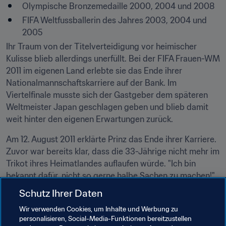
Olympische Bronzemedaille 2000, 2004 und 2008
FIFA Weltfussballerin des Jahres 2003, 2004 und 
2005
Ihr Traum von der Titelverteidigung vor heimischer 
Kulisse blieb allerdings unerfüllt. Bei der FIFA Frauen-WM 
2011 im eigenen Land erlebte sie das Ende ihrer 
Nationalmannschaftskarriere auf der Bank. Im 
Viertelfinale musste sich der Gastgeber dem späteren 
Weltmeister Japan geschlagen geben und blieb damit 
weit hinter den eigenen Erwartungen zurück.
Am 12. August 2011 erklärte Prinz das Ende ihrer Karriere. 
Zuvor war bereits klar, dass die 33-Jährige nicht mehr im 
Trikot ihres Heimatlandes auflaufen würde. "Ich bin 
bekannt dafür, nicht so gerne halbe Sachen zu machen!", 
so Deutschlands Ausnahmestürmerin bei der 
Schutz Ihrer Daten
Bekanntgabe ihrer Entscheidung. Auch wenn die Fans 
Wir verwenden Cookies, um Inhalte und Werbung zu
auf Birgit Prinz auf dem Fussballfeld verzichten müssen, 
personalisieren, Social-Media-Funktionen bereitzustellen
ihr Name wird den Passanten auf der Straße wohl noch 